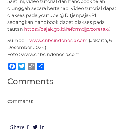
Saat ini, video tutorial dan handbook telah
diunggah secara bertahap. Video tutorial dapat
diakses pada youtube @DitjenpajakRI,
sedangkan handbook dapat diakses pada
tautan
https://pajak.go.id/reformdjp/coretax/
.
Sumber :
www.cnbcindonesia.com
(Jakarta, 6
Desember 2024)
Foto : www.cnbcindonesia.com
Facebook
Twitter
Copy
Share
Link
Comments
comments
Share: