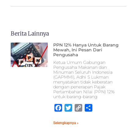
Berita Lainnya
PPN 12% Hanya Untuk Barang
Mewah, Ini Pesan Dari
Pengusaha
Ketua Umum Gabungan
Pengusaha Makanan dan
Minuman Seluruh Indonesia
(GAPMMI), Adhi S Lukman
menyatakan tidak keberatan
dengan penerapan Pajak
Pertambahan Nilai (PPN) 12%
untuk barang-barang
Facebook
Twitter
Copy
Share
Link
Selengkapnya »