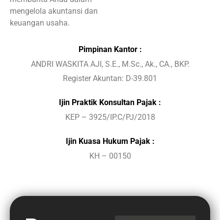
mengelola akuntansi dan
keuangan usaha.
Pimpinan Kantor :
ANDRI WASKITA AJI, S.E., M.Sc., Ak., CA., BKP.
Register Akuntan: D-39.801
Ijin Praktik Konsultan Pajak :
KEP – 3925/IP.C/PJ/2018
Ijin Kuasa Hukum Pajak :
KH – 00150