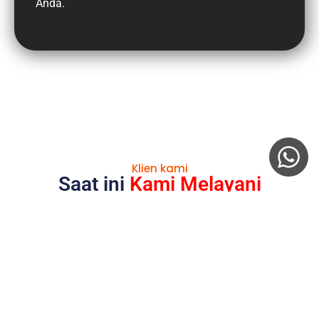
Anda.
Klien kami
Saat ini
Kami Melayani
Pajak
Pajak
Individu
Korporasi
Melayani
Melayani
Wajib
Wajib
Pajak
Pajak
Orang
Badan
Pribadi
dan Wajib