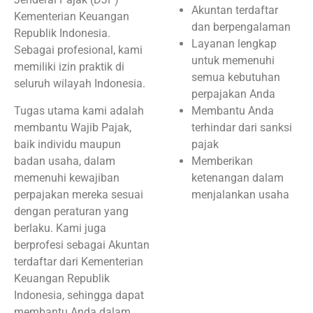
Akuntan terdaftar
Kementerian Keuangan
dan berpengalaman
Republik Indonesia.
Layanan lengkap
Sebagai profesional, kami
untuk memenuhi
memiliki izin praktik di
semua kebutuhan
seluruh wilayah Indonesia.
perpajakan Anda
Tugas utama kami adalah
Membantu Anda
membantu Wajib Pajak,
terhindar dari sanksi
baik individu maupun
pajak
badan usaha, dalam
Memberikan
memenuhi kewajiban
ketenangan dalam
perpajakan mereka sesuai
menjalankan usaha
dengan peraturan yang
berlaku. Kami juga
berprofesi sebagai Akuntan
terdaftar dari Kementerian
Keuangan Republik
Indonesia, sehingga dapat
membantu Anda dalam